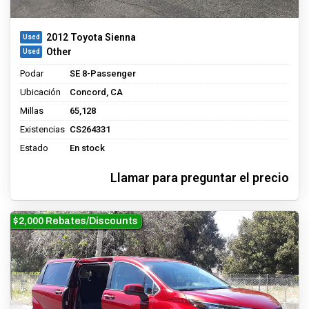
2012 Toyota Sienna
Other
Podar
SE 8-Passenger
Ubicación
Concord, CA
Millas
65,128
Existencias
CS264331
Estado
En stock
Llamar para preguntar el precio
$2,000 Rebates/Discounts